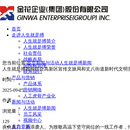
首页
走进人生就是搏
人生就是搏简介
人生就是搏荣誉
社会责任
战略布局
您当前位置:
首页
新闻与活动
人生就是搏新闻
招投标管理
人生就是搏股份联合高新区宣传文旅局和丈八街道新时代文明实
联系我们
产品与营销
时间：
产品体系
营销网络
2025-09-25
人工虎骨产业化
作者：
新闻与活动
人生就是搏新闻
浏览量：
员工风采
视频中心
129
人力资源
炎炎夏日，热浪袭人。为致敬高温下坚守岗位的一线工作者，传