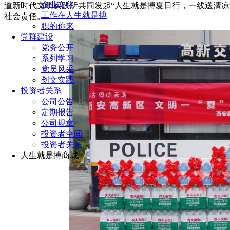
企业文化
道新时代文明实践所共同发起“人生就是搏夏日行，一线送清凉
工作在人生就是搏
社会责任。
职的你来
党群建设
党务公开
系列学习
党员风采
创文实践
投资者关系
公司公告
定期报告
公司规章
投资者空间
投资者关系
人生就是搏商城